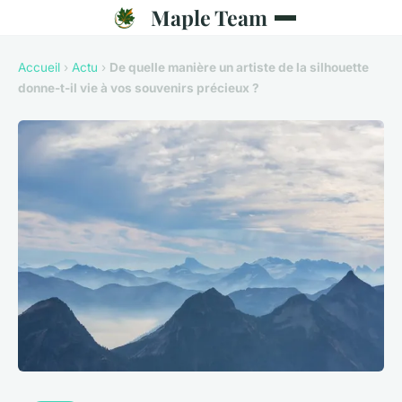
Maple Team
Accueil
›
Actu
›
De quelle manière un artiste de la silhouette
donne-t-il vie à vos souvenirs précieux ?