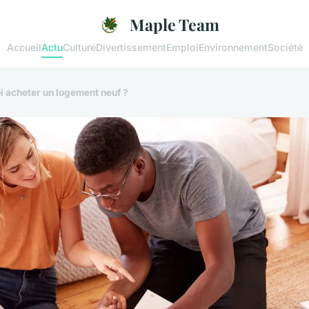
Maple Team
Accueil
Actu
Culture
Divertissement
Emploi
Environnement
Société
i acheter un logement neuf ?