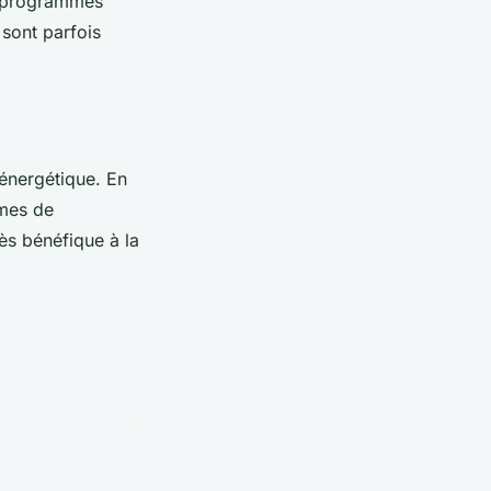
s programmes
 sont parfois
 énergétique. En
rmes de
rès bénéfique à la