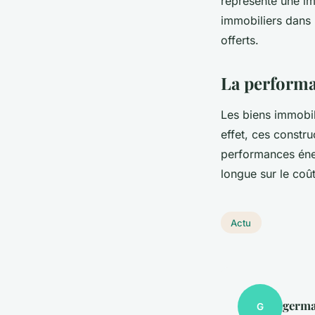
représente une im
immobiliers dans l
offerts.
La performa
Les biens immobili
effet, ces constr
performances éner
longue sur le coût
Actu
germa
G