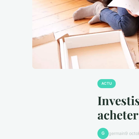
ACTU
Investi
acheter
G
germain
9 octo