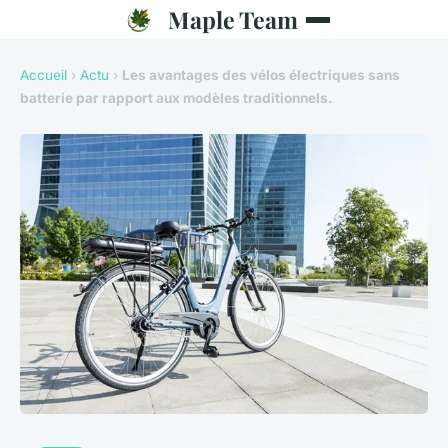
Maple Team
Accueil
›
Actu
›
Les avantages des vélos électriques sans
batterie par rapport aux modèles traditionnels.