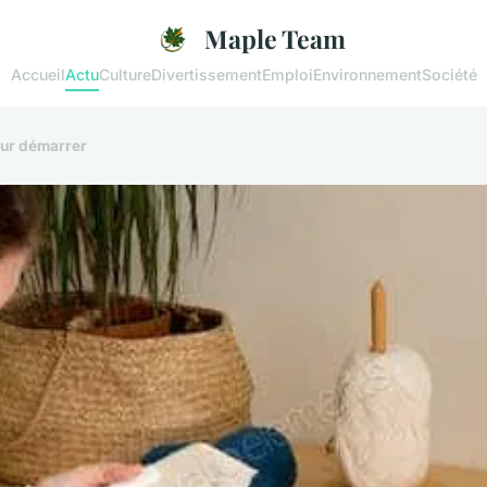
Maple Team
Accueil
Actu
Culture
Divertissement
Emploi
Environnement
Société
our démarrer