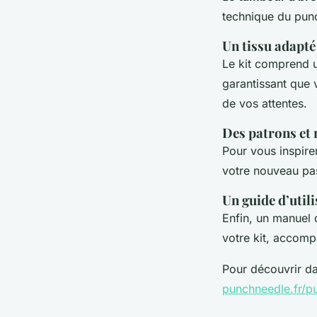
technique du punc
Un tissu adapté
Le kit comprend
garantissant que v
de vos attentes.
Des patrons et 
Pour vous inspire
votre nouveau pa
Un guide d’utili
Enfin, un manuel d
votre kit, accomp
Pour découvrir da
punchneedle.fr/pu