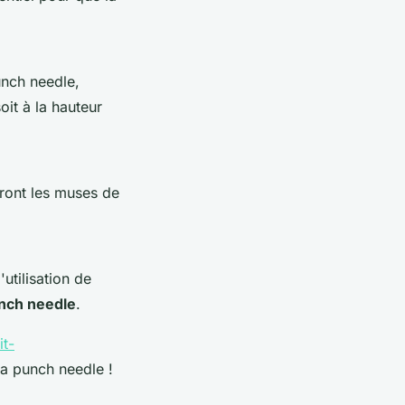
nch needle,
oit à la hauteur
ront les muses de
utilisation de
nch needle
.
it-
a punch needle !