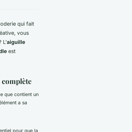
derie qui fait
réative, vous
 L'
aiguille
dle
est
e complète
ce que contient un
élément a sa
entiel pour que la