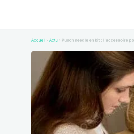
Accueil
›
Actu
›
Punch needle en kit : l'accessoire p