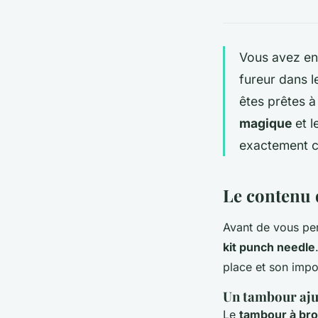
Vous avez ent
fureur dans l
êtes prêtes à
magique
et l
exactement ce
Le contenu d
Avant de vous per
kit punch needle
place et son impo
Un tambour aju
Le
tambour à br