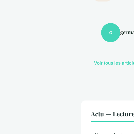
germa
G
Voir tous les artic
Actu — Lectur