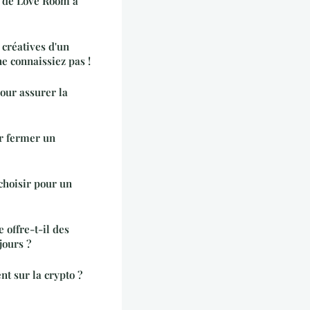
 de Love Room à
 créatives d'un
e connaissiez pas !
our assurer la
ur fermer un
 choisir pour un
offre-t-il des
jours ?
t sur la crypto ?