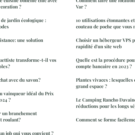
 cuisine bohème chic avec
Comment faire une location
coration ?
Var ?
 de jardin écologique :
10 utilisations étonnantes et
odes
couteau de poche que vous n
stance: une solution
Choisir un hébergeur VPS p
rapidité d'un site web
ttiste transforme-t-il vos
Quelle est la procédure po
es ?
compte bancaire en 2023 ?
chat avec du savon ?
Plantes vivaces : lesquelles
grand espace ?
du vainqueur idéal du Prix
024 ?
Le Camping Rancho Davaine 
réductions pour les longs sé
r un branchement
t roulant?
Comment se forme facilemen
n job qui vous convient ?