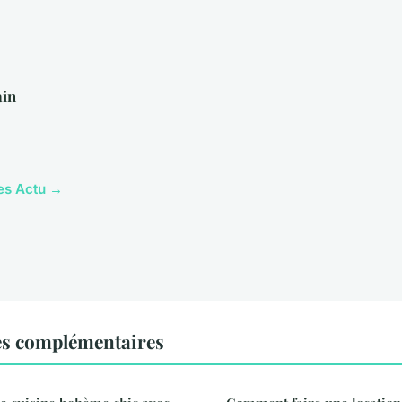
in
les Actu →
es complémentaires