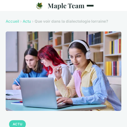
Maple Team
Accueil
›
Actu
›
Que voir dans la dialectologie lorraine?
ACTU