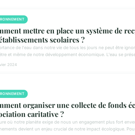
IRONNEMENT
ment mettre en place un système de recy
 établissements scolaires ?
rtance de l'eau dans notre vie de tous les jours ne peut être ignor
être et même de notre développement économique. L'eau se prése
vier 2024
IRONNEMENT
ment organiser une collecte de fonds é
ociation caritative ?
eure où notre planète exige de nous un engagement plus fort enver
nements devient un enjeu crucial de notre impact écologique. Pour l