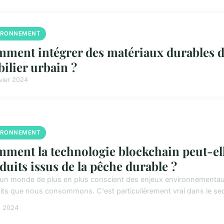
IRONNEMENT
ment intégrer des matériaux durables d
ilier urbain ?
vier 2024
IRONNEMENT
ment la technologie blockchain peut-elle
duits issus de la pêche durable ?
un monde de plus en plus conscient des enjeux environnementaux, il
its que nous consommons. C'est particulièrement vrai dans le sect
s 2024