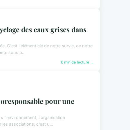
clage des eaux grises dans
ée. C'est l'élément clé de notre survie, de notre
nte sous p...
6 min de lecture →
coresponsable pour une
s l'environnement, l'organisation
es associations, c'est u...