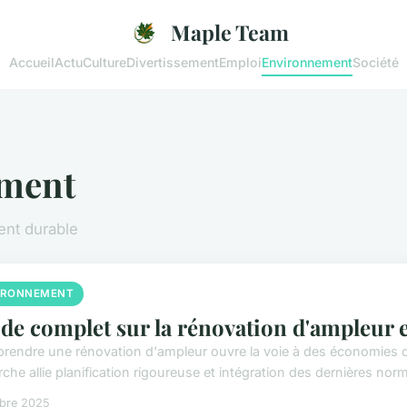
Maple Team
Accueil
Actu
Culture
Divertissement
Emploi
Environnement
Société
ment
ent durable
IRONNEMENT
de complet sur la rénovation d'ampleur et
prendre une rénovation d'ampleur ouvre la voie à des économies du
che allie planification rigoureuse et intégration des dernières nor
obre 2025