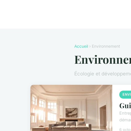
Accueil
› Environnement
Environne
Écologie et développem
ENV
Gui
Entre
démar
6 oct