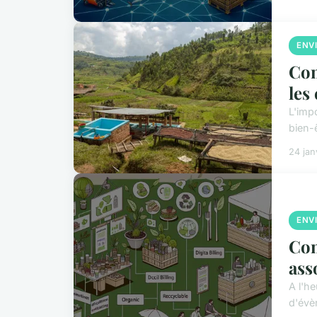
ENV
Com
les
L'impo
bien-
24 jan
ENV
Com
ass
A l'h
d'évè