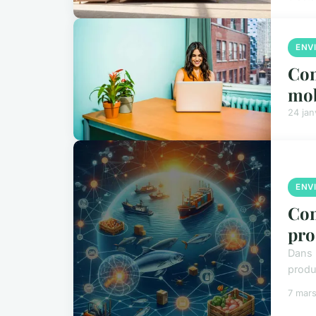
ENV
Com
mob
24 jan
ENV
Com
pro
Dans 
produ
7 mar