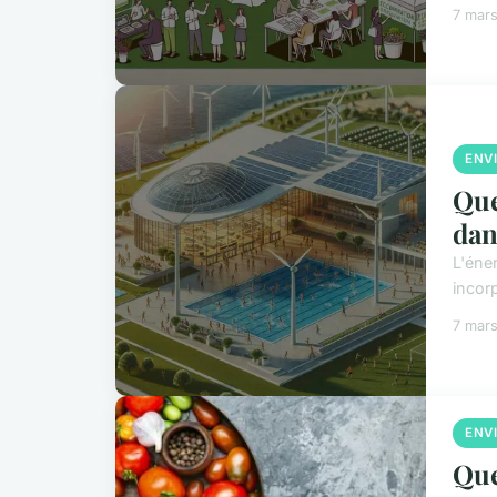
7 mar
ENV
Que
dan
L'éne
incor
7 mar
ENV
Que