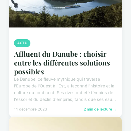
ACTU
Affluent du Danube : choisir
entre les différentes solutions
possibles
Le Danube, ce fleuve mythique qui traverse
l'Europe de l'Ouest à l'Est, a façonné l'histoire et la
culture du continent. Ses rives ont été témoins de
l'essor et du déclin d'empires, tandis que ses eau...
14 décembre 2023
2 min de lecture →