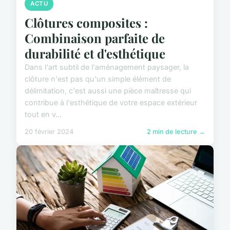
ACTU
Clôtures composites :
Combinaison parfaite de
durabilité et d'esthétique
Dans l'art subtil de l'aménagement paysager, la
clôture n'est pas qu'un simple élément de
délimitation, c'est aussi une pièce maîtresse qui
contribue à l'esthétique de votre espace extérieur
tout en v...
20 février 2024
2 min de lecture →