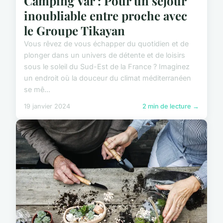
Camping Var : Pour un sejour
inoubliable entre proche avec
le Groupe Tikayan
Vous rêvez de vous échapper du quotidien et de
plonger dans un univers de détente et de loisirs
sous le soleil du Sud-Est de la France ? Imaginez
un endroit où la douceur du climat méditerranéen
se mê...
19 janvier 2024
2 min de lecture →