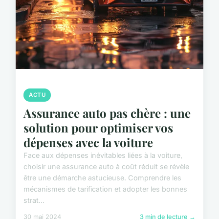
ACTU
Assurance auto pas chère : une
solution pour optimiser vos
dépenses avec la voiture
Face aux dépenses inévitables liées à la voiture,
choisir une assurance auto à coût réduit se révèle
être une démarche astucieuse. Comprendre les
mécanismes de tarification et adopter les bonnes
strat...
30 mai 2024
3 min de lecture →