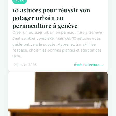
ACTU
10 astuces pour réussir son
potager urbain en
permaculture à genève
Créer un potager urbain en permaculture à Genève
peut sembler complexe, mais ces 10 astuces vous
guideront vers le succès. Apprenez à maximiser
l'espace, choisir les bonnes plantes et adopter des
tech...
12 janvier 2025
6 min de lecture →