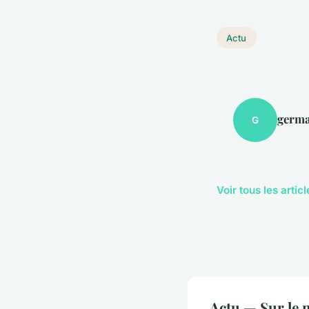
Actu
germa
G
Voir tous les artic
Actu — Sur le 