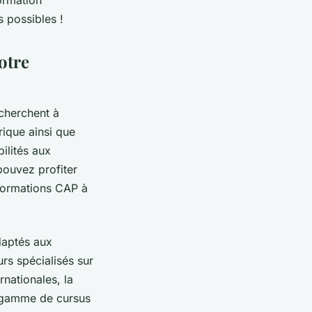
s possibles !
otre
 cherchent à
rique ainsi que
ilités aux
pouvez profiter
formations CAP à
daptés aux
rs spécialisés sur
rnationales, la
ge gamme de cursus