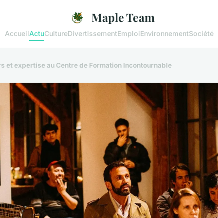
Maple Team
Accueil
Actu
Culture
Divertissement
Emploi
Environnement
Société
rs et expertise au Centre de Formation Incontournable