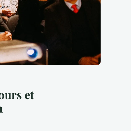
ours et
n