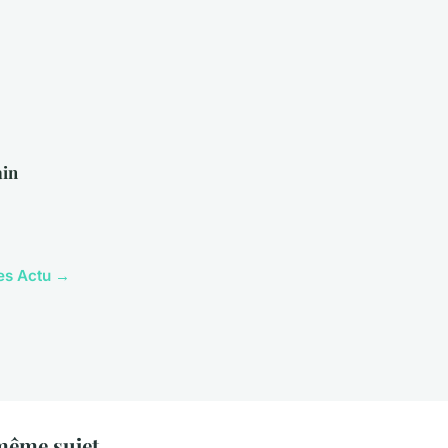
in
les Actu →
même sujet