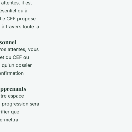
ttentes, il est
ésentiel ou à
. Le CEF propose
à travers toute la
rsonnel
os attentes, vous
rnet du CEF ou
 qu'un dossier
onfirmation
 apprenants
otre espace
e progression sera
ifier que
permettra