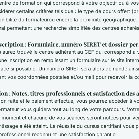
ntre de formation qui correspond à votre objectif ou à vos a
dérer certains critères tels que : le type de cours offert (pr
ponibilité du formateurou encore la proximité géographique
nal permettant une recherche simplifiée des centres adhérés 
scription : Formulaire, numéro SIRET et dossier pe
 aurez trouvé le centre adhérant au CEF qui correspond à v
ne inscription en remplissant un formulaire sur le site inte
lace si possible. Un numéro SIRET sera alors demandé ainsi
nt vos coordonnées postales et/ou mail pour recevoir la c
ion : Notes, titres professionnels et satisfaction des
ption faite et le paiement effectué, vous pourrez accéder à v
ormateur vous guidera tout au long de votre parcours. Votr
t moment et chacune de vos séances seront notées pour vér
ntissage a été atteint. La réussite du cursus certifiant vous 
 professionnel reconnu et une satisfaction garantie.