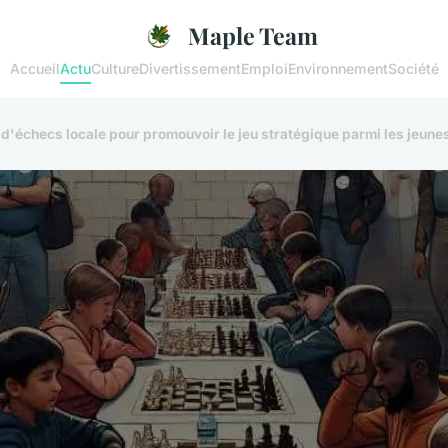
Maple Team
Accueil
Actu
Culture
Divertissement
Emploi
Environnement
Société
'échecs locale pour promouvoir le jeu stratégique parmi les jeune