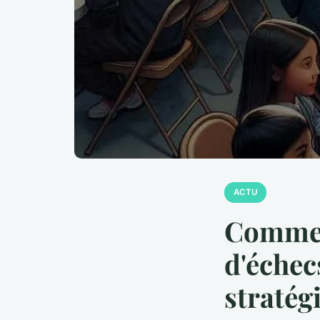
ACTU
Commen
d'échec
stratég