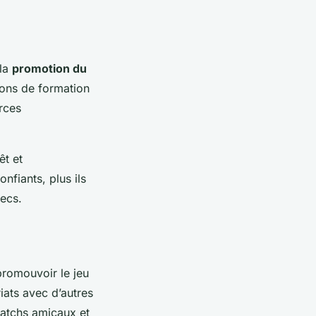
 la
promotion du
ions de formation
urces
êt et
nfiants, plus ils
hecs.
romouvoir le jeu
iats avec d’autres
 matchs amicaux et