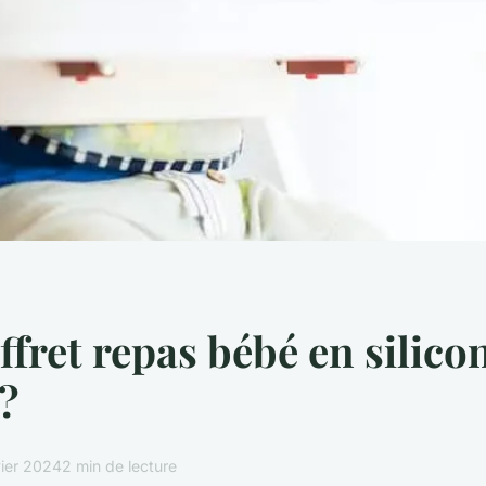
ffret repas bébé en silico
 ?
vier 2024
2 min de lecture