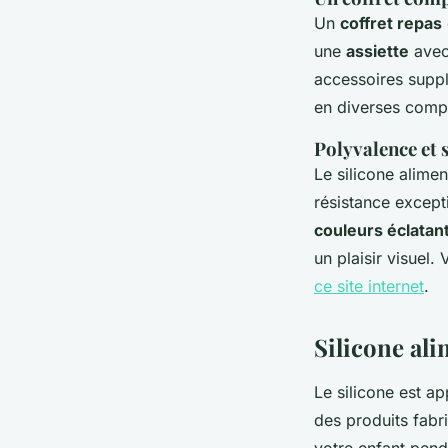
Un
coffret repas
une
assiette
avec
accessoires suppl
en diverses compo
Polyvalence et 
Le silicone alimen
résistance excepti
couleurs éclatan
un plaisir visuel
ce site internet
.
Silicone ali
Le silicone est ap
des produits fabr
votre enfant pend