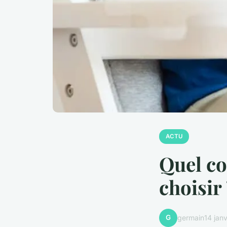
ACTU
Quel co
choisir
G
germain
14 jan