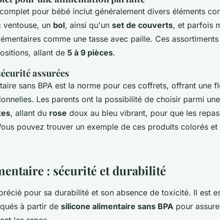
complet pour bébé inclut généralement divers éléments 
 ventouse, un
bol
, ainsi qu'un
set de couverts
, et parfois
émentaires comme une tasse avec paille. Ces assortiments 
sitions, allant de
5 à 9 pièces
.
sécurité assurées
taire sans BPA est la norme pour ces coffrets, offrant une fle
onnelles. Les parents ont la possibilité de choisir parmi un
tes
, allant du
rose
doux au bleu vibrant, pour que les repas
. Vous pouvez trouver un exemple de ces produits colorés et
mentaire : sécurité et durabilité
précié pour sa durabilité et son absence de toxicité. Il est e
iqués à partir de
silicone alimentaire sans BPA
pour assurer
ant les repas.