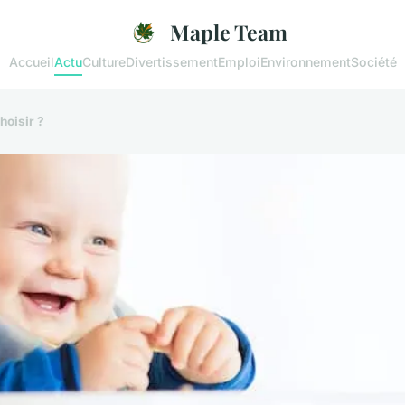
Maple Team
Accueil
Actu
Culture
Divertissement
Emploi
Environnement
Société
hoisir ?