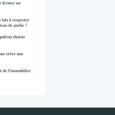
ur fermer un
s lois à respecter
teau de poche ?
apoléon choisir
our créer une
 de l'immobilier