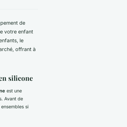
oppement de
e votre enfant
enfants, le
arché, offrant à
 en silicone
one
est une
s. Avant de
s ensembles si