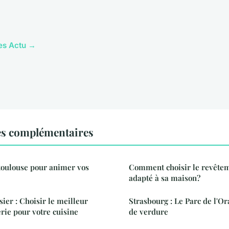
les Actu →
es complémentaires
toulouse pour animer vos
Comment choisir le revêtem
adapté à sa maison?
sier : Choisir le meilleur
Strasbourg : Le Parc de l'Or
erie pour votre cuisine
de verdure