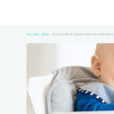
Accueil
›
Actu
›
Quel coffret repas bébé en silicone c