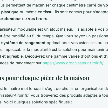
vous permettent de maximiser chaque centimètre carré de
vo
n
plastique
ou même en
tissu
, ils sont conçus pour s'adapt
profondeur
de
vos tiroirs
.
anisateur modulable est un atout majeur. Il s'adapte à vos 
ut être modifié au fil du temps. Que vous soyez un passionn
n
système de rangement
optimal pour vos ustensiles ou un
u impeccable, la modularité est la solution pour maintenir 
l et agréable. Découvrez une gamme variée d'options et d'
paces de rangement sur
https://www.organisateur-tiroir.fr/
.
ns pour chaque pièce de la maison
t le maître mot lorsqu'il s'agit de choisir un organisateur de 
isateur-tiroir.fr/, vous trouverez des produits adaptés à to
s. Voici quelques solutions spécifiques :