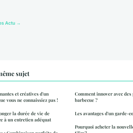
les Actu →
même sujet
nnantes et créatives d'un
Comment innover avec des p
ue vous ne connaissiez pas !
barbecue ?
onger la durée de vie de
Les avantages d'un garde-c
e à un entretien adéquat
Pourquoi acheter la nouvell
s : Combinaison parfaite de
Slim?