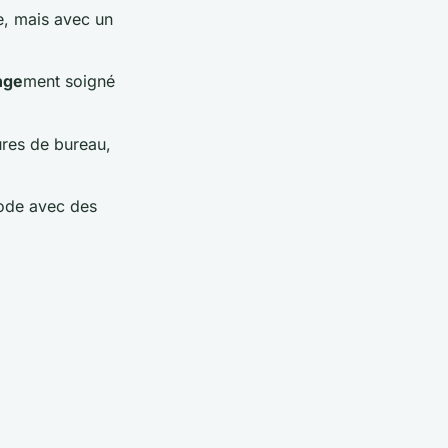
te, mais avec un
nge
ment soigné
ures de bureau,
mode avec des