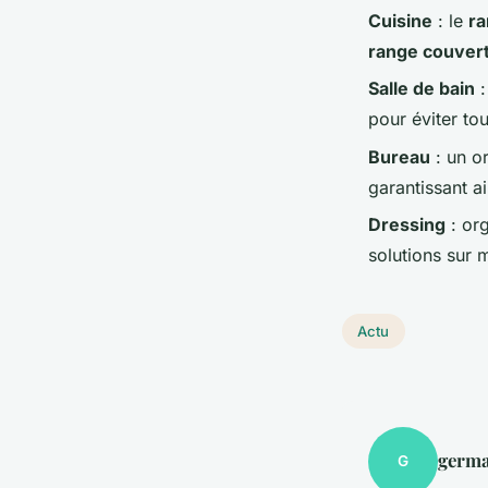
Cuisine
: le
ra
range couver
Salle de bain
:
pour éviter to
Bureau
: un o
garantissant a
Dressing
: or
solutions sur 
Actu
germa
G