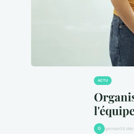
ACTU
Organis
l'équip
G
germain
14 dé