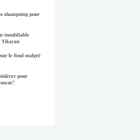
ns shampoing pour
r inoubliable
e Tikayan
sur le fioul malgré
nsidérer pour
ement ?