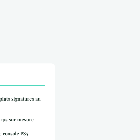
lats signatures au
orps sur mesure
e console PS5