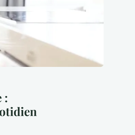
 :
uotidien