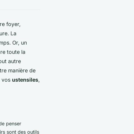
re foyer,
ure. La
mps. Or, un
re toute la
out autre
otre manière de
à vos
ustensiles
,
 de penser
irs sont des outils