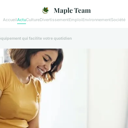
Maple Team
Accueil
Actu
Culture
Divertissement
Emploi
Environnement
Société
équipement qui facilite votre quotidien