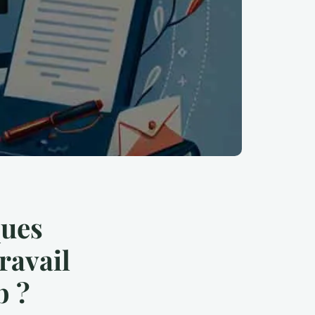
ques
ravail
b ?