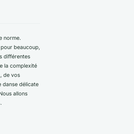
ne norme.
fi pour beaucoup,
s différentes
re la complexité
, de vos
e danse délicate
Nous allons
.