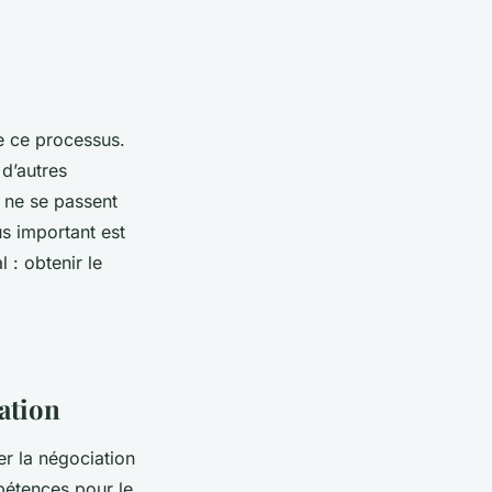
de ce processus.
 d’autres
 ne se passent
s important est
 : obtenir le
iation
er la négociation
mpétences pour le