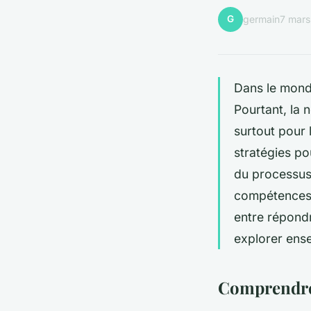
G
germain
7 mar
Dans le monde
Pourtant, la 
surtout pour 
stratégies po
du processus.
compétences e
entre répondr
explorer ens
Comprendre 